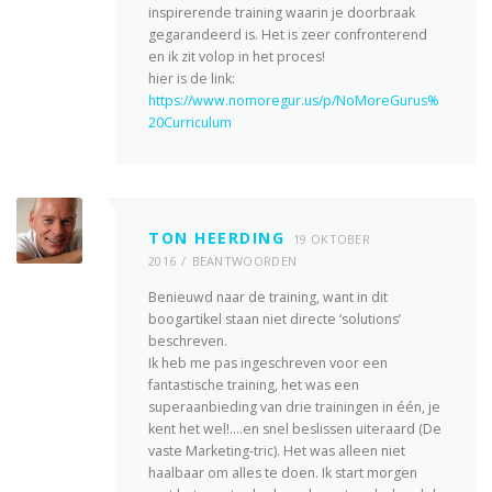
inspirerende training waarin je doorbraak
gegarandeerd is. Het is zeer confronterend
en ik zit volop in het proces!
hier is de link:
https://www.nomoregur.us/p/NoMoreGurus%
20Curriculum
TON HEERDING
19 OKTOBER
2016
BEANTWOORDEN
Benieuwd naar de training, want in dit
boogartikel staan niet directe ‘solutions’
beschreven.
Ik heb me pas ingeschreven voor een
fantastische training, het was een
superaanbieding van drie trainingen in één, je
kent het wel!….en snel beslissen uiteraard (De
vaste Marketing-tric). Het was alleen niet
haalbaar om alles te doen. Ik start morgen