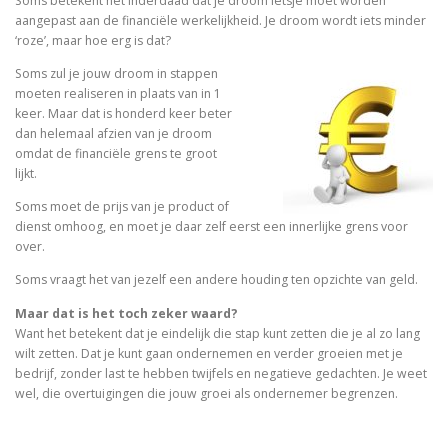
Soms betekent het inderdaad dat je droom ietsje moet worden
aangepast aan de financiële werkelijkheid. Je droom wordt iets minder
‘roze’, maar hoe erg is dat?
Soms zul je jouw droom in stappen
moeten realiseren in plaats van in 1
keer. Maar dat is honderd keer beter
dan helemaal afzien van je droom
omdat de financiële grens te groot
lijkt.
Soms moet de prijs van je product of
dienst omhoog, en moet je daar zelf eerst een innerlijke grens voor
over.
Soms vraagt het van jezelf een andere houding ten opzichte van geld.
Maar dat is het toch zeker waard?
Want het betekent dat je eindelijk die stap kunt zetten die je al zo lang
wilt zetten. Dat je kunt gaan ondernemen en verder groeien met je
bedrijf, zonder last te hebben twijfels en negatieve gedachten. Je weet
wel, die overtuigingen die jouw groei als ondernemer begrenzen.