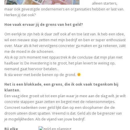
alleen starters,
maar ook gevestigde ondernemers en organisaties hebben er last van.
Herken jij dat ook?
Hoe vaak ervaar jij de grens van het geld?
Om eerlijk te zijn heb ik daar zelf ook af en toe last van. Ik heb een idee,
wil een nieuwe stap zetten met mijn bedrijf en ben er super enthousiast
over. Maar als ik het vervolgens concreter ga maken en ga rekenen, zakt
me de moed in de schoenen.
Als ik op zo’n moment niet oppas trek ik de conclusie dat mijn plan niet
haalbaar is: De investering is te groot, het plan levert te weinig op,
niemand gaat hiervoor betalen…
Ik sta weer met beide benen op de grond.
Het is een blokkade, een grens, die ik ook vaak tegenkom bij
klanten.
Een vaag idee groeit uit tot een plan waar je mee aan de slag wilt. Je wilt
concrete stappen gaan zetten en begint met de rekensommetjes.
Concreet nadenken over geld lijkt dan op een sloophamer die de
droom uiteen doet spatten. Vreemd is dat. Geld als de begrenzer van
je mogelijkheden. Als de vijand van jouw bedrijf.
Bij elke