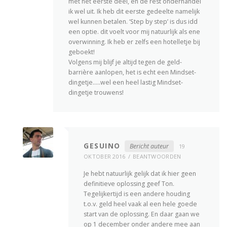
met het eerste deel, en de rest onderhandel
ik wel uit. Ik heb dit eerste gedeelte namelijk
wel kunnen betalen. ‘Step by step’ is dus idd
een optie. dit voelt voor mij natuurlijk als ene
overwinning. Ik heb er zelfs een hotelletje bij
geboekt!
Volgens mij blijf je altijd tegen de geld-
barrière aanlopen, het is echt een Mindset-
dingetje…..wel een heel lastig Mindset-
dingetje trouwens!
GESUINO
Bericht auteur
19
OKTOBER 2016
BEANTWOORDEN
Je hebt natuurlijk gelijk dat ik hier geen
definitieve oplossing geef Ton.
Tegelijkertijd is een andere houding
t.o.v. geld heel vaak al een hele goede
start van de oplossing. En daar gaan we
op 1 december onder andere mee aan