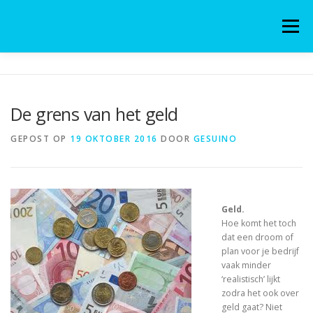
Naar
de
Menu
inhoud
springen
ONDERNEMEN KUN JE LEREN
De grens van het geld
MINDING YOUR BUSINESS
MIJN VERHAAL
GEPOST OP
19 OKTOBER 2016
DOOR
GESUINO
MIJN BLOG
CONTACT
Geld.
Hoe komt het toch
ONDERNEMENDE STATUSHOUDERS
dat een droom of
plan voor je bedrijf
vaak minder
‘realistisch’ lijkt
zodra het ook over
geld gaat? Niet