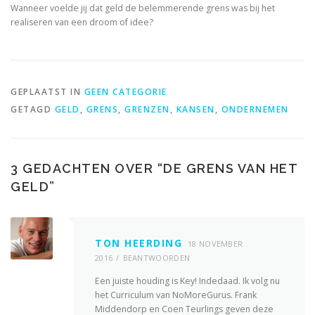
Wanneer voelde jij dat geld de belemmerende grens was bij het
realiseren van een droom of idee?
GEPLAATST IN
GEEN CATEGORIE
GETAGD
GELD
,
GRENS
,
GRENZEN
,
KANSEN
,
ONDERNEMEN
3 GEDACHTEN OVER “
DE GRENS VAN HET
GELD
”
TON HEERDING
18 NOVEMBER
2016
BEANTWOORDEN
Een juiste houding is Key! Indedaad. Ik volg nu
het Curriculum van NoMoreGurus. Frank
Middendorp en Coen Teurlings geven deze