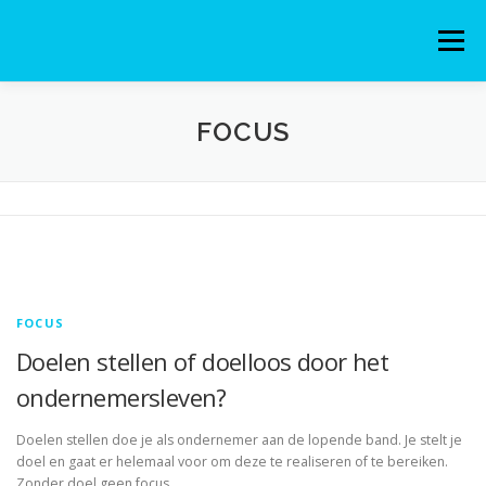
Naar
de
Menu
inhoud
springen
ONDERNEMEN KUN JE LEREN
FOCUS
MINDING YOUR BUSINESS
MIJN VERHAAL
MIJN BLOG
CONTACT
FOCUS
Doelen stellen of doelloos door het
ONDERNEMENDE STATUSHOUDERS
ondernemersleven?
Doelen stellen doe je als ondernemer aan de lopende band. Je stelt je
doel en gaat er helemaal voor om deze te realiseren of te bereiken.
Zonder doel geen focus, …