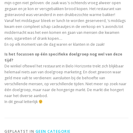
mijn ogen niet geloven: de zaak was ‘s ochtends vroeg alweer open
gegaan en je kon er versgebakken brood kopen. Het restaurant van
gisteravond was veranderd in een drukbezochte warme bakker!
Vanaf het middaguur bleek er lunch te worden geserveerd, ‘s middags
kwam een compleet schap cadeautjes in de verkoop en ‘s avonds tot
middernacht was het een komen en gaan van mensen die kwamen
eten, sigaretten of drank kopen….
En op elk moment van de dag waren er klanten in de zaak!
Is het focussen op één specifieke doelgroep nog wel van deze
tijd?
De winkel oftewel het restaurant in Belo Horizonte trekt zich blijkbaar
helemaal niets aan van doelgroep marketing. En doet gewoon waar
geld mee valt te verdienen: aansluiten bij de behoefte van
verschillende mensen, op verschillende tijden. Niet meer op zoek naar
één doelgroep, maar naar de hongerige markt. De markt die hongert
naar het diverse aanbod.
In dit geval letterlijk
GEPLAATST IN
GEEN CATEGORIE