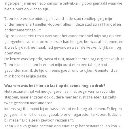
afgelopen jaren een economische ontwikkeling doorgemaakt waar we
hier jaloers op kunnen zijn.
Toen ik de eerste middag en avond in de stad rondliep ging mijn
ondernemershart sneller kloppen: alles in deze stad straalt handel en
ondernemerschap uit!
Op zoek naar een restaurant voor het avondeten viel mijn oog op een
gelegenheid vol met bezoekers. Ik had honger, het was al na tienen, en
ik was blij dat ik een zaak had gevonden waar de keuken blijkbaar nog
open was.
De keuze was beperkt, pasta of rijst, maar het eten zag erg smakelijk uit.
Toen ik tien minuten later met mijn bord eten een tafeltje had
gevonden nam ik de tijd om eens goed rond te kijken. Genietend van
mijn bord heerlijke pasta.
Waarom was het hier zo laat op de avond nog zo druk?
Het restaurant zat vol met jongeren aan het begin van hun avondje
stappen, maar er zaten ook oudere mensen rustig te eten. En zelfs
twee gezinnen met kinderen.
Ineens zag ik iemand bij de kassa brood en beleg afrekenen. Er liepen
jongeren in en uit om sap, gebak, bier en sigaretten te kopen. Ik dacht
bij mezelf ‘Dit is geen gewoon restaurant’.
Toen ik de volgende ochtend opnieuw langs het restaurant liep kon ik