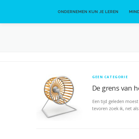
Naar
de
ONDERNEMEN KUN JE LEREN
MIN
inhoud
springen
GEEN CATEGORIE
De grens van he
Een tijd geleden moest 
tevoren zoek ik, net al