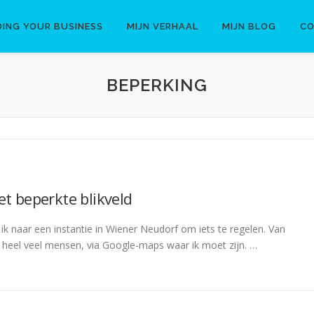
DING YOUR BUSINESS
MIJN VERHAAL
MIJN BLOG
C
BEPERKING
t beperkte blikveld
ik naar een instantie in Wiener Neudorf om iets te regelen. Van
s heel veel mensen, via Google-maps waar ik moet zijn. …