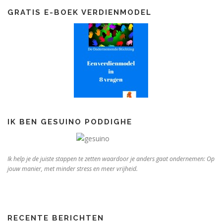
n
GRATIS E-BOEK VERDIENMODEL
n
a
v
i
g
a
t
i
e
IK BEN GESUINO PODDIGHE
Ik help je de juiste stappen te zetten waardoor je anders gaat ondernemen: Op
jouw manier, met minder stress en meer vrijheid.
RECENTE BERICHTEN