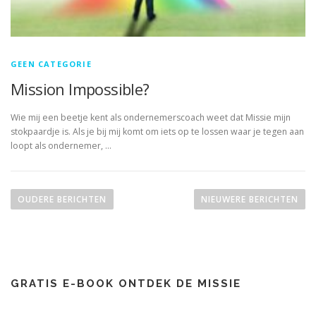
GEEN CATEGORIE
Mission Impossible?
Wie mij een beetje kent als ondernemerscoach weet dat Missie mijn
stokpaardje is. Als je bij mij komt om iets op te lossen waar je tegen aan
loopt als ondernemer, …
B
e
OUDERE BERICHTEN
NIEUWERE BERICHTEN
r
i
c
h
GRATIS E-BOOK ONTDEK DE MISSIE
t
e